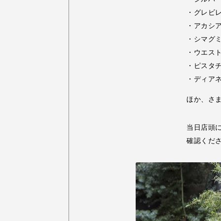
・グレビ
・アカシ
・シマグ
・ウエス
・ピスタ
・ディア
ほか、さ
当日店頭
確認くだ