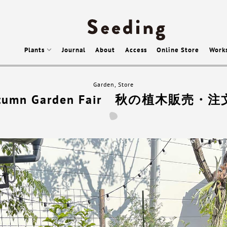
Plants
Journal
About
Access
Online Store
Work
Garden
,
Store
tumn Garden Fair 秋の植木販売・