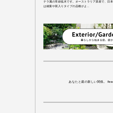
テラ属の常緑低木です。オーストラリア原産で、日本
は細葉や斑入りタイプの品種がよ…
あなたと庭の新しい関係。
Rea