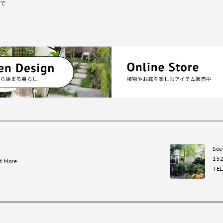
で
See
15
d More
TEL