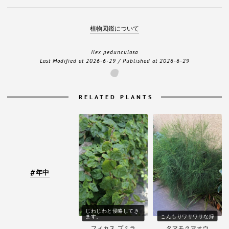
植物図鑑について
Ilex pedunculosa
Last Modified at
2026-6-29
/ Published at
2026-6-29
RELATED PLANTS
年中
じわじわと侵略してき
ます。
こんもりワサワサな緑
フィカス プミラ
タマモクマオウ