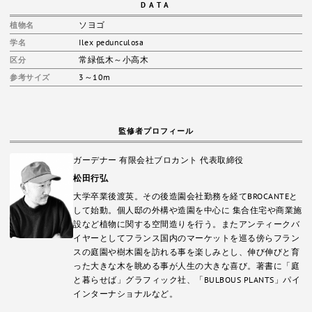
DATA
ソヨゴ
植物名
Ilex pedunculosa
学名
常緑低木～小高木
区分
3～10m
参考サイズ
監修者プロフィール
ガーデナー 有限会社ブロカント 代表取締役
松田行弘
大学卒業後渡英。その後造園会社勤務を経てBROCANTEと
して始動。個人邸の外構や造園を中心に 集合住宅や商業施
設など植物に関する空間造りを行う。またアンティークバ
イヤーとしてフランス国内のマーケットを巡る傍らフラン
スの庭園や樹木園を訪れる事を楽しみとし、伸び伸びと育
った大きな木を眺める事が人生の大きな喜び。著書に「庭
と暮らせば」グラフィック社、「BULBOUS PLANTS」パイ
インターナショナルなど。