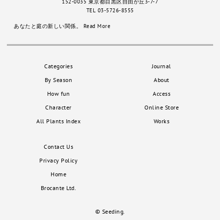
152-0035 東京都目黒区自由が丘3-7-7
TEL 03-5726-8555
あなたと庭の新しい関係。
Read More
Categories
Journal
By Season
About
How fun
Access
Character
Online Store
All Plants Index
Works
Contact Us
Privacy Policy
Home
Brocante Ltd.
© Seeding.