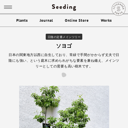
Plants
Journal
Online Store
Works
日陰の定番メインツリー
ソヨゴ
日本の関東地方以西に自生しており、常緑で手間がかからず丈夫で日
陰にも強い、という庭木に求められがちな要素を兼ね備え、メインツ
リーとしての需要も高い樹木です。