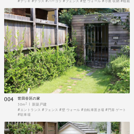
デッキ
テラス
パーゴラ
フェンス
壁 ウォール
小屋 収納
植栽
004
世田谷区の家
2
30m
新築戸建
エントランス
フェンス
壁 ウォール
自転車置き場
門扉 ゲート
駐車場