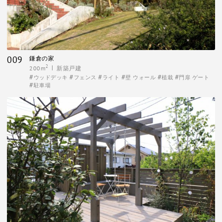
009
鎌倉の家
2
200m
新築戸建
ウッドデッキ
フェンス
ライト
壁 ウォール
植栽
門扉 ゲート
駐車場