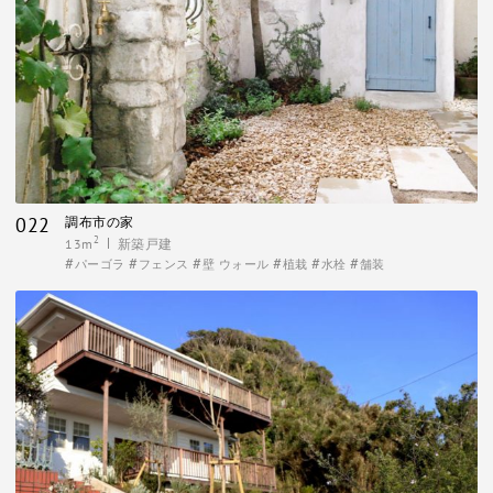
022
調布市の家
2
13m
新築戸建
パーゴラ
フェンス
壁 ウォール
植栽
水栓
舗装