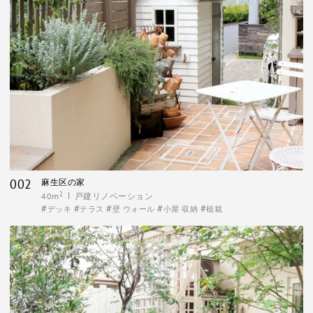
002
麻生区の家
2
40m
戸建リノベーション
デッキ
テラス
壁 ウォール
小屋 収納
植栽