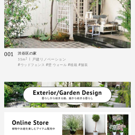
001
渋谷区の家
2
35m
戸建リノベーション
ウッドフェンス
壁 ウォール
植栽
舗装