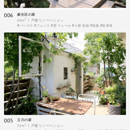
006
麻生区の家
2
60m
戸建リノベーション
パーゴラ
フェンス
壁 ウォール
小屋 収納
植栽
駐車場
005
立川の家
2
35m
戸建リノベーション