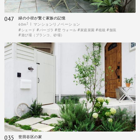
047
緑の小径が繋ぐ家族の記憶
2
60m
マンションリノベーション
シェード
パーゴラ
壁 ウォール
家庭菜園
植栽
舗装
遊び場（ブランコ、砂場）
035
世田谷区の家