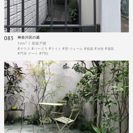
083
神奈川区の庭
2
30m
新築戸建
テラス
パーゴラ
ライト
壁 ウォール
植栽
水栓
舗装
門扉 ゲート
門柱