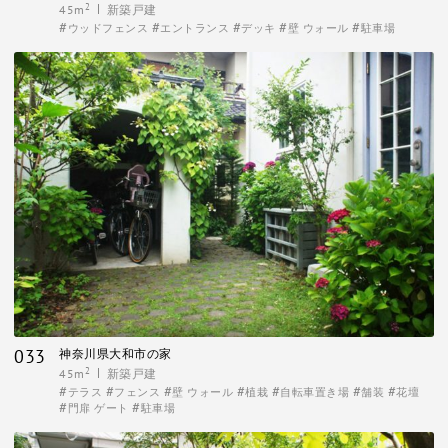
2
45m
新築戸建
ウッドフェンス
エントランス
デッキ
壁 ウォール
駐車場
033
神奈川県大和市の家
2
45m
新築戸建
テラス
フェンス
壁 ウォール
植栽
自転車置き場
舗装
花壇
門扉 ゲート
駐車場