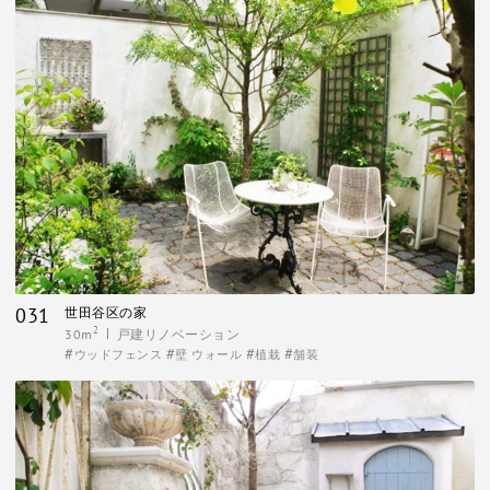
031
世田谷区の家
2
30m
戸建リノベーション
ウッドフェンス
壁 ウォール
植栽
舗装