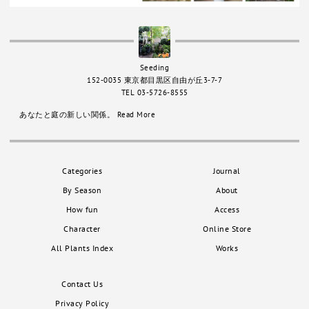
Seeding
152-0035 東京都目黒区自由が丘3-7-7
TEL 03-5726-8555
あなたと庭の新しい関係。
Read More
Categories
Journal
By Season
About
How fun
Access
Character
Online Store
All Plants Index
Works
Contact Us
Privacy Policy