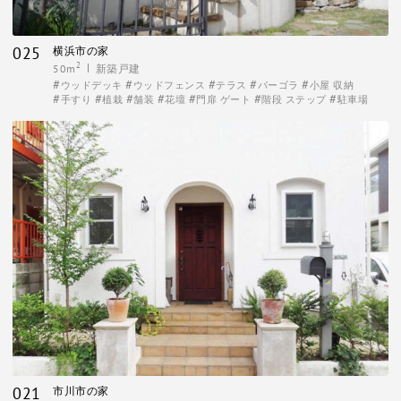
025
横浜市の家
2
50m
新築戸建
ウッドデッキ
ウッドフェンス
テラス
パーゴラ
小屋 収納
手すり
植栽
舗装
花壇
門扉 ゲート
階段 ステップ
駐車場
021
市川市の家