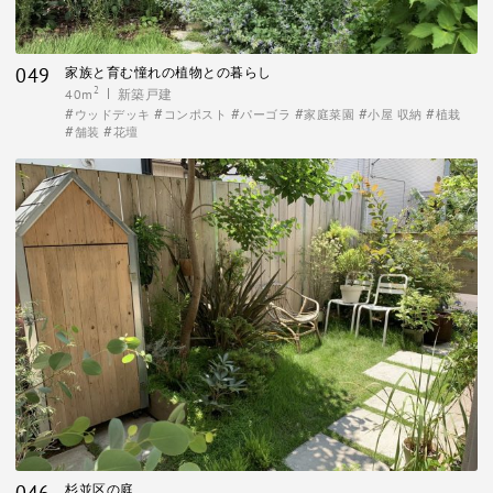
049
家族と育む憧れの植物との暮らし
2
40m
新築戸建
ウッドデッキ
コンポスト
パーゴラ
家庭菜園
小屋 収納
植栽
舗装
花壇
046
杉並区の庭