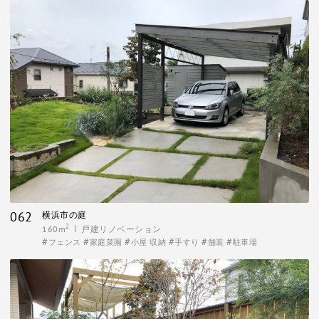
062
横浜市の庭
2
160m
戸建リノベーション
フェンス
家庭菜園
小屋 収納
手すり
舗装
駐車場