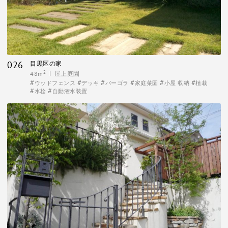
026
目黒区の家
2
48m
屋上庭園
ウッドフェンス
デッキ
パーゴラ
家庭菜園
小屋 収納
植栽
水栓
自動潅水装置