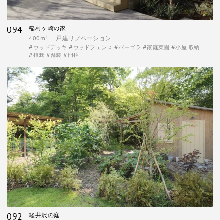
094
稲村ヶ崎の家
2
400m
戸建リノベーション
ウッドデッキ
ウッドフェンス
パーゴラ
家庭菜園
小屋 収納
植栽
舗装
門柱
092
軽井沢の庭