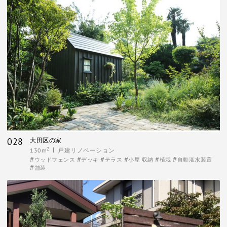
028
大田区の家
2
130m
戸建リノベーション
ウッドフェンス
デッキ
テラス
小屋 収納
植栽
自動潅水装置
舗装