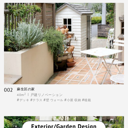
002
麻生区の家
2
40m
戸建リノベーション
デッキ
テラス
壁 ウォール
小屋 収納
植栽