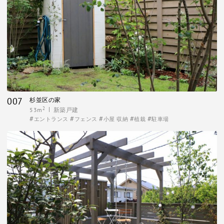
007
杉並区の家
2
53m
新築戸建
エントランス
フェンス
小屋 収納
植栽
駐車場