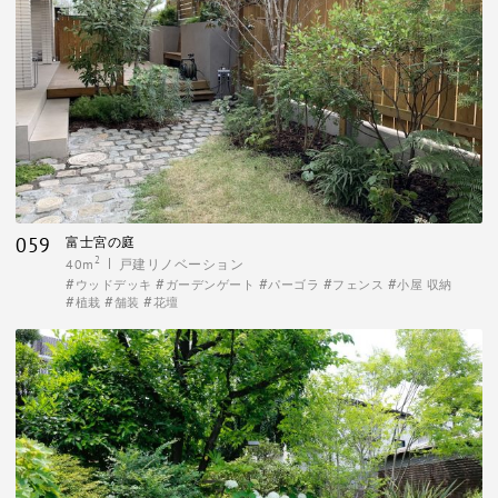
059
富士宮の庭
2
40m
戸建リノベーション
ウッドデッキ
ガーデンゲート
パーゴラ
フェンス
小屋 収納
植栽
舗装
花壇