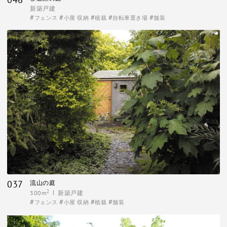
新築戸建
フェンス
小屋 収納
植栽
自転車置き場
舗装
037
流山の庭
2
300m
新築戸建
フェンス
小屋 収納
植栽
舗装