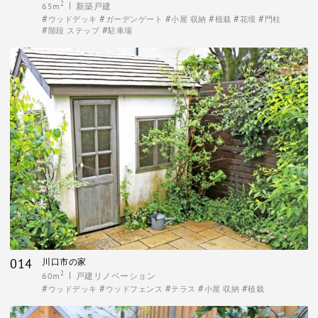
2
65m
新築戸建
ウッドデッキ
ガーデンゲート
小屋 収納
植栽
花壇
門柱
階段 ステップ
駐車場
014
川口市の家
2
60m
戸建リノベーション
ウッドデッキ
ウッドフェンス
テラス
小屋 収納
植栽