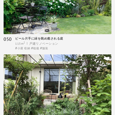
050
ビール片手に緑を眺め癒される庭
2
115m
戸建リノベーション
小屋 収納
植栽
舗装