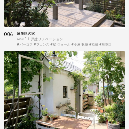
006
麻生区の家
2
60m
戸建リノベーション
パーゴラ
フェンス
壁 ウォール
小屋 収納
植栽
駐車場