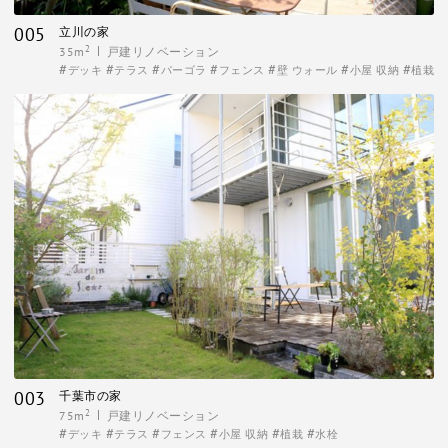
005
立川の家
2
35m
戸建リノベーション
デッキ
テラス
パーゴラ
フェンス
壁 ウォール
小屋 収納
植栽
003
千葉市の家
2
75m
戸建リノベーション
デッキ
テラス
フェンス
小屋 収納
植栽
水栓