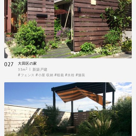
027
大田区の家
2
33m
新築戸建
フェンス
小屋 収納
植栽
水栓
舗装