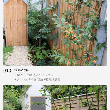
010
練馬区の家
2
14m
戸建リノベーション
フェンス
小屋 収納
植栽
舗装