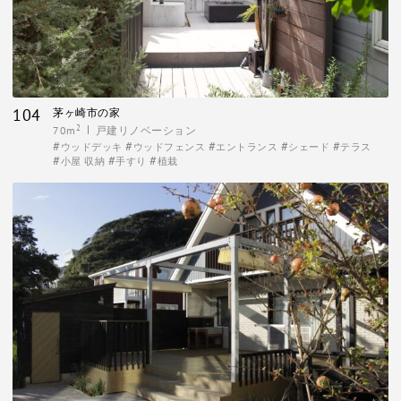
104
茅ヶ崎市の家
2
70m
戸建リノベーション
ウッドデッキ
ウッドフェンス
エントランス
シェード
テラス
小屋 収納
手すり
植栽