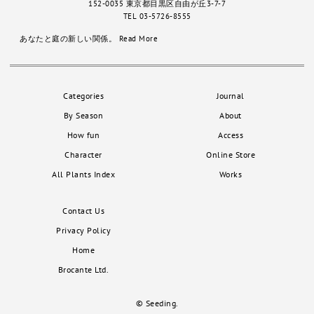
152-0035 東京都目黒区自由が丘3-7-7
TEL 03-5726-8555
あなたと庭の新しい関係。
Read More
Categories
Journal
By Season
About
How fun
Access
Character
Online Store
All Plants Index
Works
Contact Us
Privacy Policy
Home
Brocante Ltd.
© Seeding.