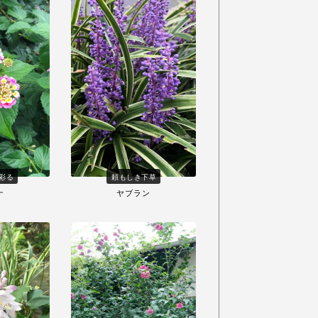
彩る
頼もしき下草
ナ
ヤブラン