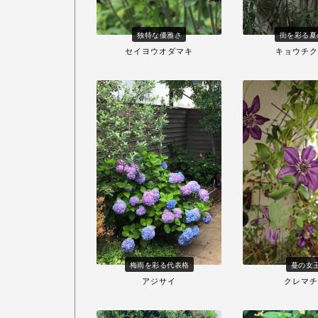
独特な優雅さ
街を彩る夏
セイヨウオダマキ
キョウチク
梅雨を彩る代表格
蔓の女
アジサイ
クレマチ