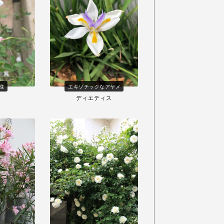
様
エキゾチックなアヤメ
ディエティス