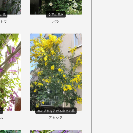
の花
女王の品格
トウ
バラ
王
春の訪れを告げる幸せの花
ス
アカシア