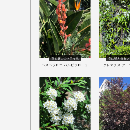
花も魅力のドライ系
春に咲き香るク
ヘスペラロエ パルビフローラ
クレマチス アー