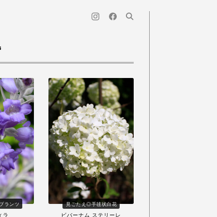
s
プランツ
見ごたえ◎手毬状白花
ィラ
ビバーナム ステリーレ