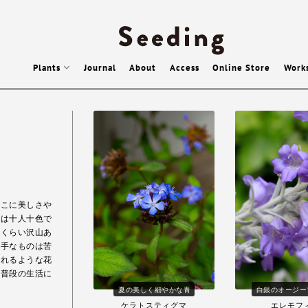
Plants
Journal
About
Access
Online Store
Work
そこに美しさや
念は十人十色で
いくらい沢山あ
派手なものは苦
くれるような花
、普段の生活に
夏の美しく細やかな青
白銀のオージー
ケラトスティグマ
エレモフ