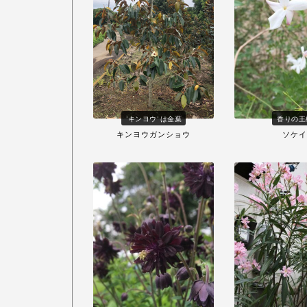
'キンヨウ' は金葉
香りの王
キンヨウガンショウ
ソケイ