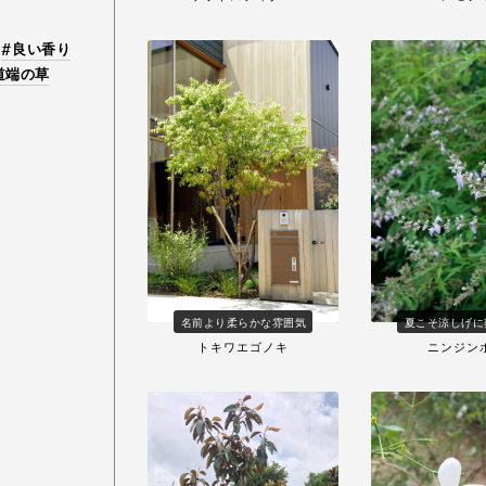
良い香り
道端の草
名前より柔らかな雰囲気
夏こそ涼しげに
トキワエゴノキ
ニンジン