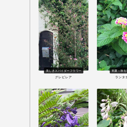
美しきスパイダーフラワー
初夏～秋を
グレビレア
ランタ