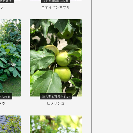
咲きます
1本で2色楽しめる
ラ
ニオイバンマツリ
せられる
花も実も可愛らしい
ソウ
ヒメリンゴ