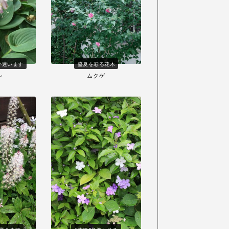
か迷います
盛夏を彩る花木
シ
ムクゲ