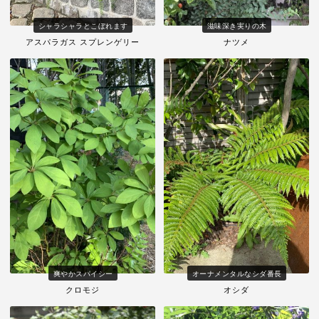
シャラシャラとこぼれます
滋味深き実りの木
アスパラガス スプレンゲリー
ナツメ
爽やかスパイシー
オーナメンタルなシダ番長
クロモジ
オシダ