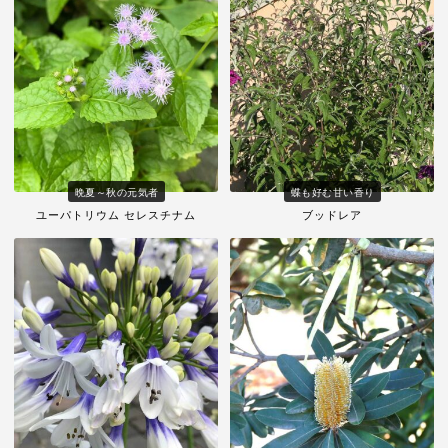
晩夏～秋の元気者
蝶も好む甘い香り
ユーパトリウム セレスチナム
ブッドレア