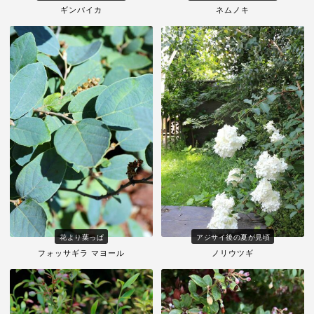
ギンバイカ
ネムノキ
花より葉っぱ
アジサイ後の夏が見頃
フォッサギラ マヨール
ノリウツギ