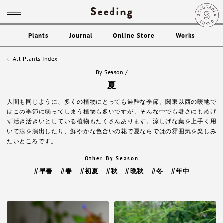
Plants
Journal
Online Store
Works
All Plants Index
By Season
/
夏
人間も同じように、多くの植物にとっても過酷な季節。関東以西の暖地で
はこの季節に弱ってしまう植物も多いですが、そんな中でも暑さにもめげ
ず活き活きいとしている植物もたくさんあります。涼しげな葉を上手く用
いて涼を演出したり、鮮やかな色合いの花で夏ならではの雰囲気を楽しみ
たいところです。
Other By Season
早春
春
初夏
秋
晩秋
冬
年中