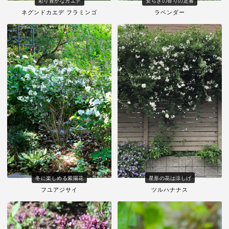
彩り豊かなカエデ
安らぎの香りの定番
ネグンドカエデ フラミンゴ
ラベンダー
冬に楽しめる紫陽花
星形の花は涼しげ
フユアジサイ
ツルハナナス