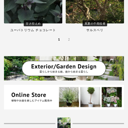
甘さ控えめ
真夏の千両役者
ユーパトリウム チョコレート
サルスベリ
1
2