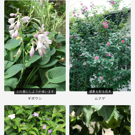
どの葉にしようか迷います
盛夏を彩る花木
ギボウシ
ムクゲ