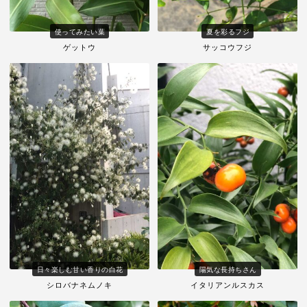
使ってみたい葉
夏を彩るフジ
ゲットウ
サッコウフジ
日々楽しむ甘い香りの白花
陽気な長持ちさん
シロバナネムノキ
イタリアンルスカス