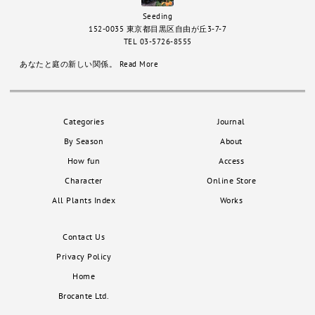
Seeding
152-0035 東京都目黒区自由が丘3-7-7
TEL 03-5726-8555
あなたと庭の新しい関係。
Read More
Categories
Journal
By Season
About
How fun
Access
Character
Online Store
All Plants Index
Works
Contact Us
Privacy Policy
Home
Brocante Ltd.