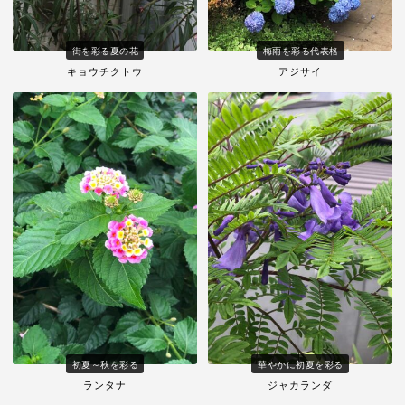
街を彩る夏の花
梅雨を彩る代表格
キョウチクトウ
アジサイ
初夏～秋を彩る
華やかに初夏を彩る
ランタナ
ジャカランダ