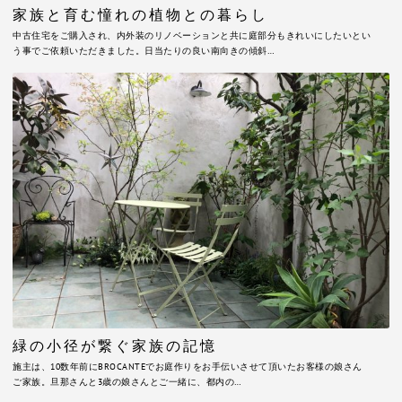
家族と育む憧れの植物との暮らし
中古住宅をご購入され、内外装のリノベーションと共に庭部分もきれいにしたいとい
う事でご依頼いただきました。日当たりの良い南向きの傾斜…
緑の小径が繋ぐ家族の記憶
施主は、10数年前にBROCANTEでお庭作りをお手伝いさせて頂いたお客様の娘さん
ご家族。旦那さんと3歳の娘さんとご一緒に、都内の…