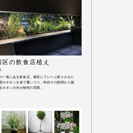
宿区の飲食店植え
み
の一角にある飲食店。横長にフレーム取りされた
景のネオンを緑で覆いつつ、時折その隙間から漏
るネオンの光が独特の雰囲…