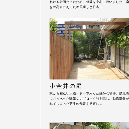
われる計画だったため、植栽を中心に行いました。南
きの高台にあるため風通しと日当…
小金井の庭
駅から程近い大通りを一本入った静かな物件。隣地境
に元々あった味気ないブロック塀を隠し、動線部分が
れてしまった芝生の舗装を見直し…