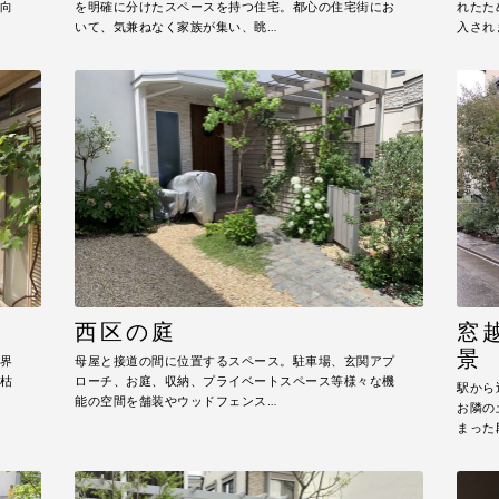
向
を明確に分けたスペースを持つ住宅。都心の住宅街にお
れたた
いて、気兼ねなく家族が集い、眺…
入され
西区の庭
窓
景
界
母屋と接道の間に位置するスペース。駐車場、玄関アプ
枯
ローチ、お庭、収納、プライベートスペース等様々な機
駅から
能の空間を舗装やウッドフェンス…
お隣の
まった