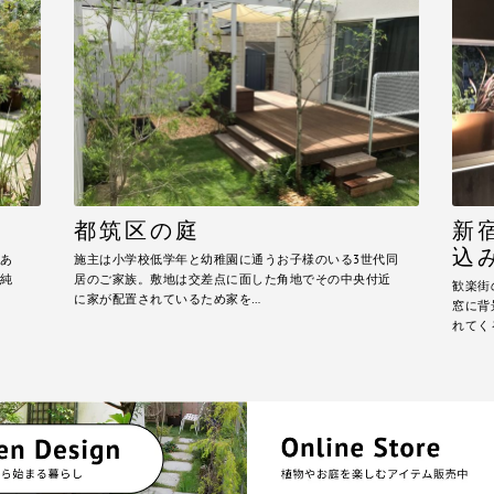
都筑区の庭
新
込
あ
施主は小学校低学年と幼稚園に通うお子様のいる3世代同
純
居のご家族。敷地は交差点に面した角地でその中央付近
歓楽街
に家が配置されているため家を…
窓に背
れてく