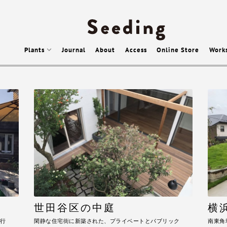
Plants
Journal
About
Access
Online Store
Work
世田谷区の中庭
横
行
閑静な住宅街に新築された、プライベートとパブリック
南東角