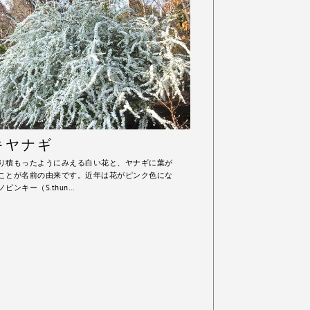
キヤナギ
り積もったようにみえる白い花と、ヤナギに葉が
ことが名前の由来です。近年は花がピンク色にな
ピンキー（S.thun…