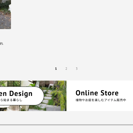
れ
1
2
3