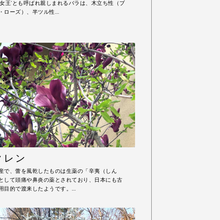
の女王'とも呼ばれ親しまれるバラは、木立ち性（ブ
・ローズ）、半ツル性…
クレン
産で、蕾を風乾したものは生薬の「辛夷（しん
として頭痛や鼻炎の薬とされており、日本にも古
用目的で渡来したようです。…