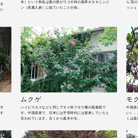
木）という和名は葉の形がウコギ科の薬草オタネニンジ
ら'花
る
ン（高麗人参）に似ていたことが由…
ッシュ
い
ムクゲ
モ
サ
ハイビスカスなどと同じアオイ科フヨウ属の落葉樹で
中国原
す
す。中国原産で、日本には平安時代には渡来していたと
い）」
言われています。古くから庭木や生…
くは薬