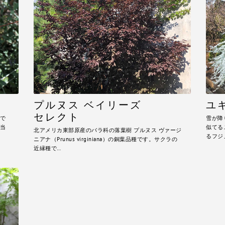
プルヌス ベイリーズ
ユ
セレクト
で
雪が降
当
似てる
北アメリカ東部原産のバラ科の落葉樹 プルヌス ヴァージ
るフジノ
ニアナ（Prunus virginiana）の銅葉品種です。サクラの
近縁種で…