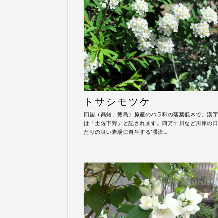
トサシモツケ
四国（高知、徳島）原産のバラ科の落葉低木で、漢字
は「土佐下野」と記されます。四万十川など川岸の日
たりの良い岩場に自生する'渓流…