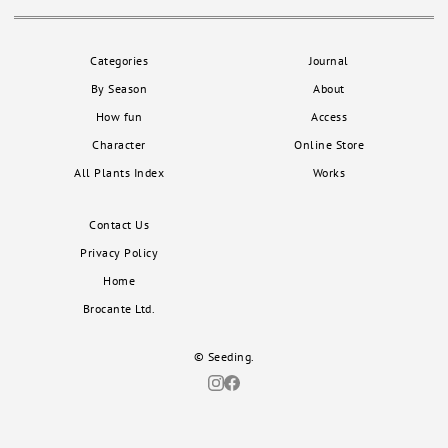
Categories
Journal
By Season
About
How fun
Access
Character
Online Store
All Plants Index
Works
Contact Us
Privacy Policy
Home
Brocante Ltd.
© Seeding.