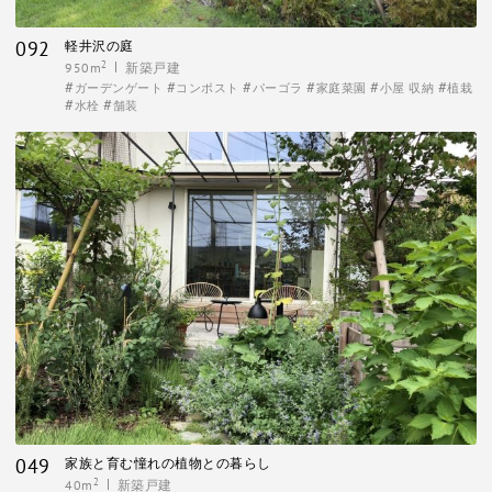
092
軽井沢の庭
2
950m
新築戸建
ガーデンゲート
コンポスト
パーゴラ
家庭菜園
小屋 収納
植栽
水栓
舗装
049
家族と育む憧れの植物との暮らし
2
40m
新築戸建