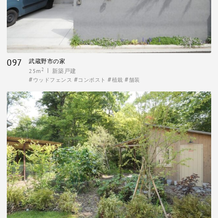
097
武蔵野市の家
2
25m
新築戸建
ウッドフェンス
コンポスト
植栽
舗装