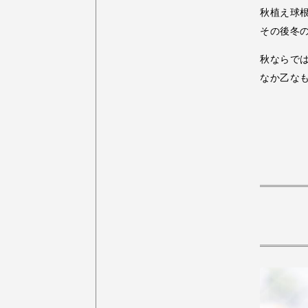
秋植え球
その後冬
秋ならで
なか乙な