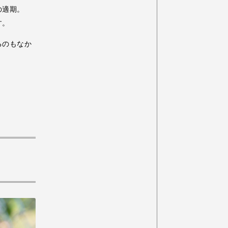
の適期。
す。
るのもなか