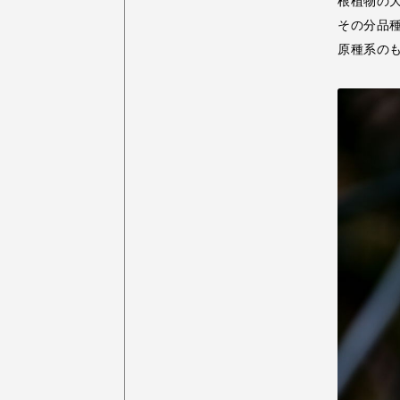
根植物の
その分品
原種系の