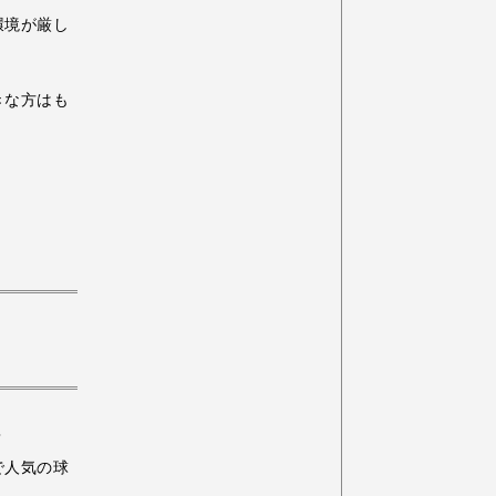
環境が厳し
きな方はも
？
で人気の球