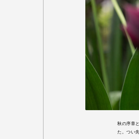
秋の序章
た。つい