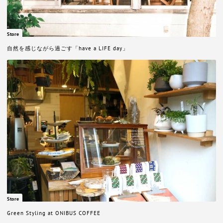
Store
自然を感じながら過ごす「have a LIFE day」
Store
Green Styling at ONIBUS COFFEE