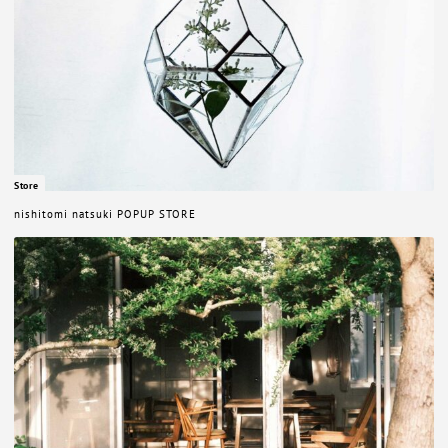
Store
nishitomi natsuki POPUP STORE