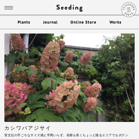
Plants
Journal
Online Store
Works
カシワバアジサイ
背丈位の手ごろなサイズ感と手間いらず。花期も長くちょっと陰るエリアでもポテン