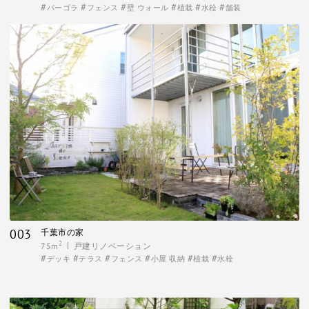
パーゴラ
フェンス
壁 ウォール
植栽
水栓
舗装
003
千葉市の家
2
75m
戸建リノベーション
デッキ
テラス
フェンス
小屋 収納
植栽
水栓