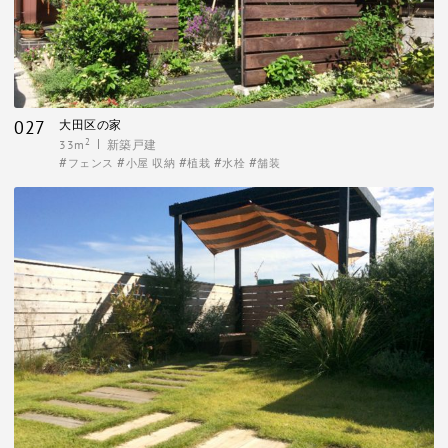
027
大田区の家
2
33m
新築戸建
フェンス
小屋 収納
植栽
水栓
舗装