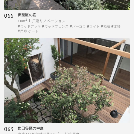
066
青葉区の庭
2
18m
戸建リノベーション
ウッドデッキ
ウッドフェンス
パーゴラ
ライト
植栽
水栓
門扉 ゲート
063
世田谷区の中庭
2