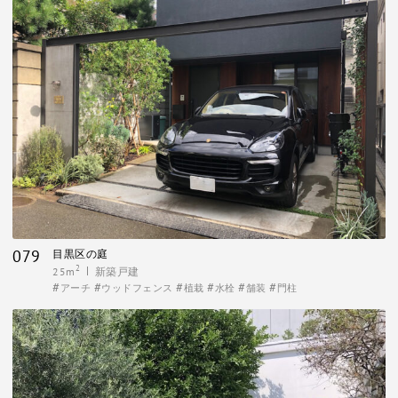
079
目黒区の庭
2
25m
新築戸建
アーチ
ウッドフェンス
植栽
水栓
舗装
門柱