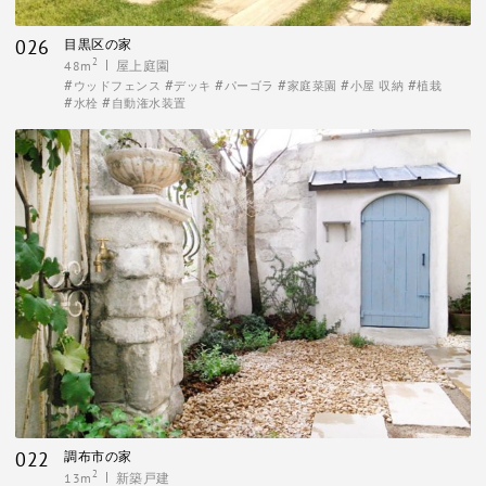
026
目黒区の家
2
48m
屋上庭園
ウッドフェンス
デッキ
パーゴラ
家庭菜園
小屋 収納
植栽
水栓
自動潅水装置
022
調布市の家
2
13m
新築戸建