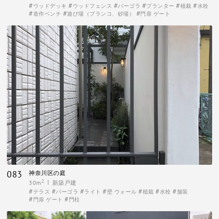
ウッドデッキ
ウッドフェンス
パーゴラ
プランター
植栽
水栓
造作ベンチ
遊び場（ブランコ、砂場）
門扉 ゲート
083
神奈川区の庭
2
30m
新築戸建
テラス
パーゴラ
ライト
壁 ウォール
植栽
水栓
舗装
門扉 ゲート
門柱