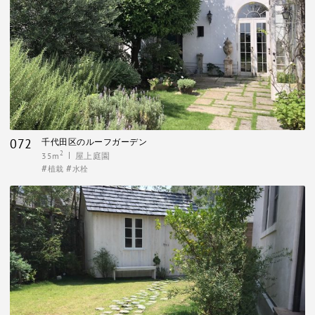
072
千代田区のルーフガーデン
2
35m
屋上庭園
植栽
水栓