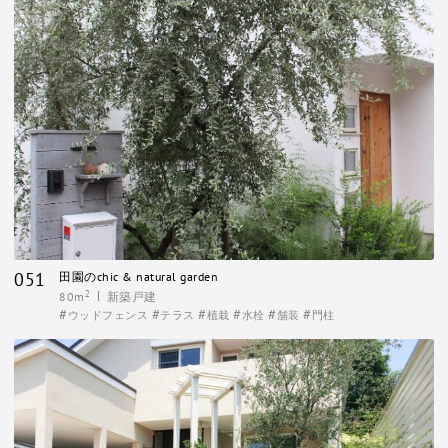
051
田園のchic & natural garden
2
80m
新築戸建
ウッドフェンス
テラス
植栽
水栓
舗装
門柱