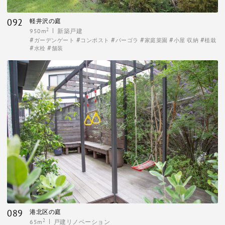
092
軽井沢の庭
2
950m
新築戸建
ガーデンゲート
コンポスト
パーゴラ
家庭菜園
小屋 収納
植栽
水栓
舗装
089
港北区の庭
2
65m
戸建リノベーション