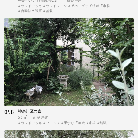
中庭46+外部植栽帯12m
新築戸建
ウッドデッキ
ウッドフェンス
パーゴラ
植栽
水栓
自動潅水装置
舗装
058
神奈川区の庭
2
50m
新築戸建
ウッドデッキ
フェンス
手すり
植栽
水栓
舗装