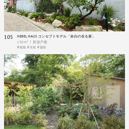
105
HEBEL HAUS コンセプトモデル「余白の在る家」
2
130m
新築戸建
植栽
水栓
舗装