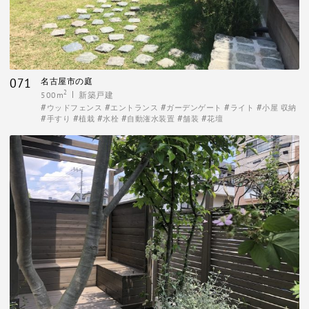
071
名古屋市の庭
2
500m
新築戸建
ウッドフェンス
エントランス
ガーデンゲート
ライト
小屋 収納
手すり
植栽
水栓
自動潅水装置
舗装
花壇