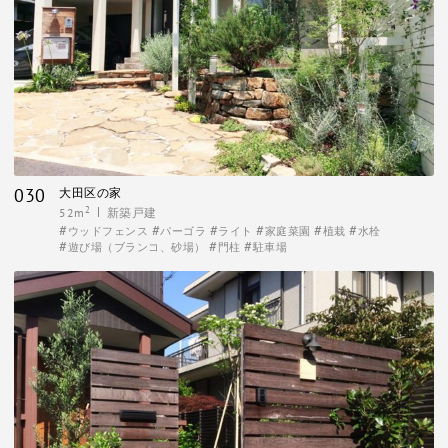
030
大田区の家
2
52m
新築戸建
ウッドフェンス
パーゴラ
ライト
家庭菜園
植栽
水栓
遊び場（ブランコ、砂場）
門柱
駐車場