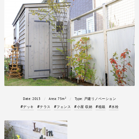
2
Date:
2013
Area:
75m
Type:
戸建リノベーション
デッキ
テラス
フェンス
小屋 収納
植栽
水栓