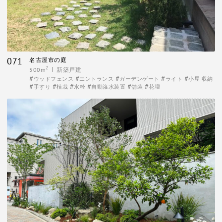
071
名古屋市の庭
2
500m
新築戸建
ウッドフェンス
エントランス
ガーデンゲート
ライト
小屋 収納
手すり
植栽
水栓
自動潅水装置
舗装
花壇