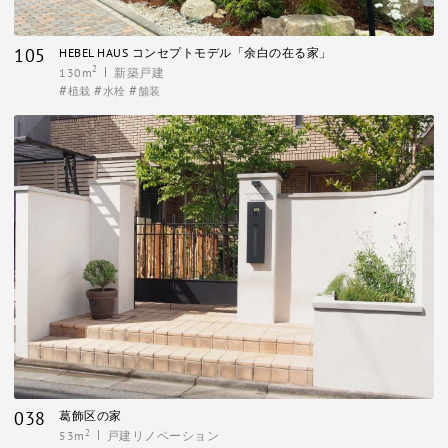
105
HEBEL HAUS コンセプトモデル「余白の在る家」
2
130m
新築戸建
植栽
水栓
舗装
038
葛飾区の家
2
53m
戸建リノベーション