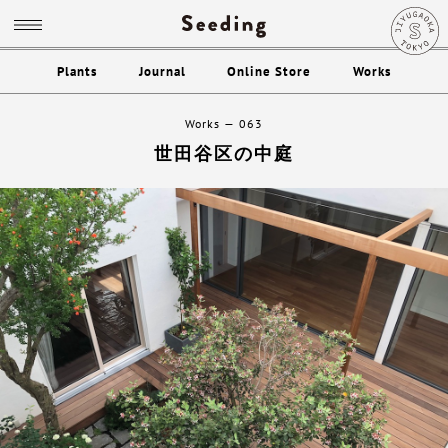
Plants
Journal
Online Store
Works
Works
063
世田谷区の中庭