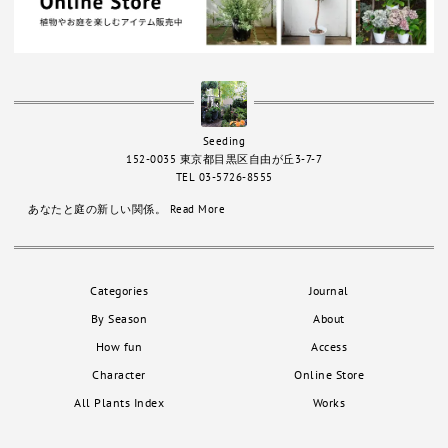
Seeding
152-0035 東京都目黒区自由が丘3-7-7
TEL 03-5726-8555
あなたと庭の新しい関係。
Read More
Categories
Journal
By Season
About
How fun
Access
Character
Online Store
All Plants Index
Works