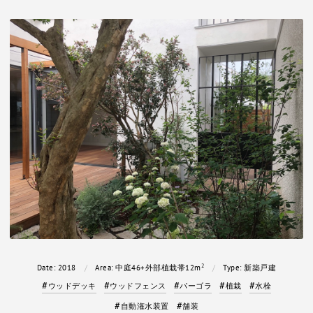
2
Date:
2018
Area:
中庭46+外部植栽帯12m
Type:
新築戸建
ウッドデッキ
ウッドフェンス
パーゴラ
植栽
水栓
自動潅水装置
舗装