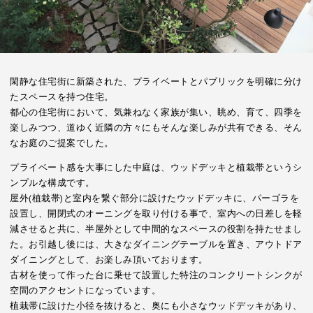
閑静な住宅街に新築された、プライベートとパブリックを明確に分け
たスペースを持つ住宅。
都心の住宅街において、気兼ねなく家族が集い、眺め、育て、四季を
楽しみつつ、道ゆく近隣の方々にもそんな楽しみが共有できる、そん
なお庭のご提案でした。
プライベート感を大事にした中庭は、ウッドデッキと植栽帯というシ
ンプルな構成です。
屋外(植栽帯)と室内を繋ぐ部分に設けたウッドデッキに、パーゴラを
設置し、開閉式のオーニングを取り付ける事で、室内への日差しを軽
減させると共に、半屋外として中間的なスペースの役割を持たせまし
た。お引越し後には、大きなダイニングテーブルを置き、アウトドア
ダイニングとして、お楽しみ頂いております。
古材を使って作った台に乗せて設置した特注のコンクリートシンクが
空間のアクセントになっています。
植栽帯に設けた小径を抜けると、奥にも小さなウッドデッキがあり、