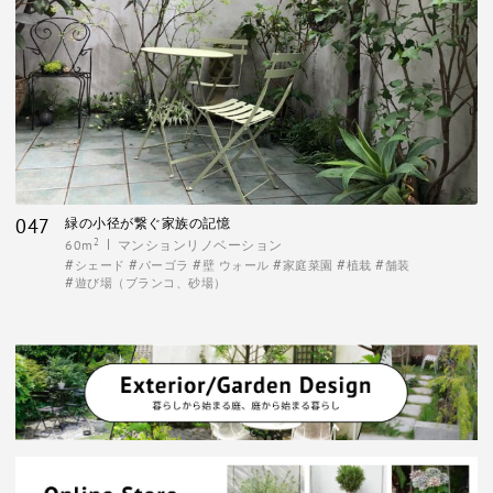
047
緑の小径が繋ぐ家族の記憶
2
60m
マンションリノベーション
シェード
パーゴラ
壁 ウォール
家庭菜園
植栽
舗装
遊び場（ブランコ、砂場）