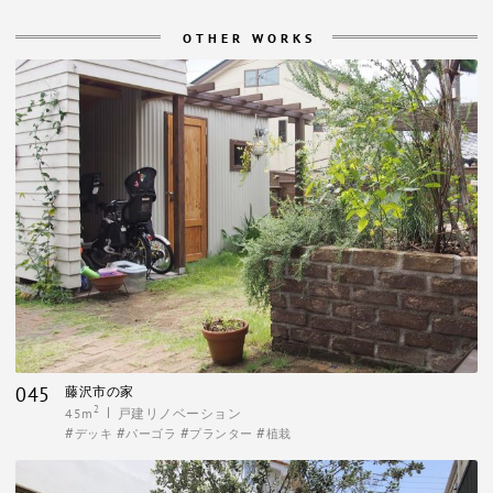
OTHER WORKS
045
藤沢市の家
2
45m
戸建リノベーション
デッキ
パーゴラ
プランター
植栽