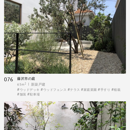
076
藤沢市の庭
2
65m
新築戸建
ウッドデッキ
ウッドフェンス
テラス
家庭菜園
手すり
植栽
舗装
駐車場