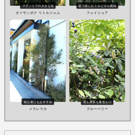
マグノリアの大きな花
庭で楽しむトロピカル風味
タイサンボク リトルジェム
フェイジョア
初心者にもおすすめ
花も果実も葉色も◎
メラレウカ
ブルーベリー