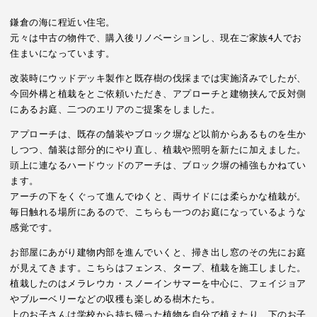
鎌倉の海に程近い住宅。
元々は中古の物件で、購入後リノベーションし、現在ご家族4人でお
住まいになっています。
改装時にウッドデッキ製作と既存樹の伐採までは実施済みでしたが、
今回外構と植栽をとご依頼いただき、アプローチと建物挟んで反対側
にあるお庭、二つのエリアのご提案をしました。
アプローチは、既存の舗装やブロック塀など以前からあるものを生か
しつつ、舗装は部分的にやり直し、植栽や照明を新たに加えました。
頭上に連なるハードウッドのアーチは、ブロック塀の補強もかねてい
ます。
アーチの下をくぐって進んでゆくと、両サイドには柔らかな植栽が。
毎日触れる場所にあるので、こちらも一つのお庭になっているような
感覚です。
お部屋にあがり建物内部を進んでいくと、掃き出し窓のその先にお庭
が見えてきます。こちらはフェンス、タープ、植栽を施工しました。
植栽したのはメラレウカ・スノーインサマーを中心に、フェイジョア
やブルーベリーなどの収穫も楽しめる樹木たち。
上のお子さんは学校から持ち帰った植物を自分で植えたり、下のお子