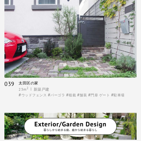
039
太田区の家
2
23m
新築戸建
ウッドフェンス
パーゴラ
植栽
舗装
門扉 ゲート
駐車場