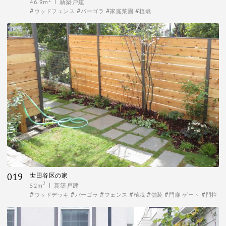
46.9m
新築戸建
ウッドフェンス
パーゴラ
家庭菜園
植栽
019
世田谷区の家
2
52m
新築戸建
ウッドデッキ
パーゴラ
フェンス
植栽
舗装
門扉 ゲート
門柱