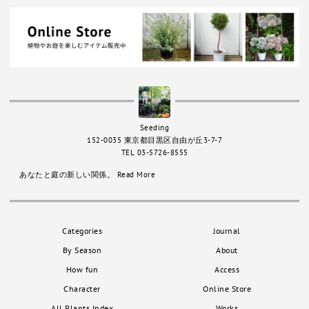
Seeding
152-0035 東京都目黒区自由が丘3-7-7
TEL 03-5726-8555
あなたと庭の新しい関係。
Read More
Categories
Journal
By Season
About
How fun
Access
Character
Online Store
All Plants Index
Works