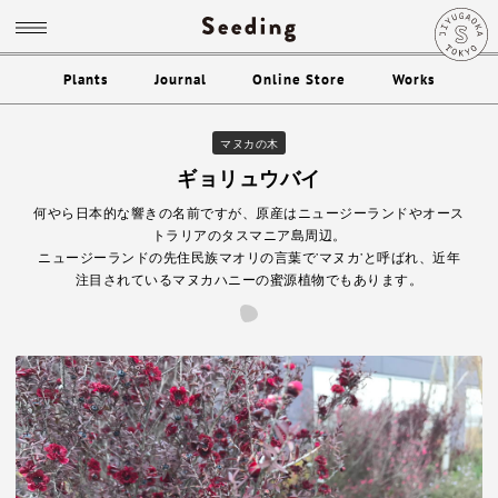
Plants
Journal
Online Store
Works
マヌカの木
ギョリュウバイ
何やら日本的な響きの名前ですが、原産はニュージーランドやオース
トラリアのタスマニア島周辺。
ニュージーランドの先住民族マオリの言葉で’マヌカ’と呼ばれ、近年
注目されているマヌカハニーの蜜源植物でもあります。