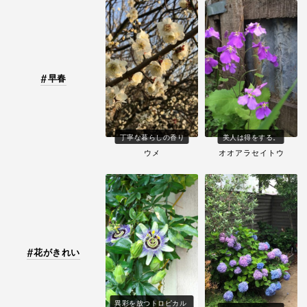
早春
丁寧な暮らしの香り
美人は得をする。
ウメ
オオアラセイトウ
花がきれい
異彩を放つトロピカル