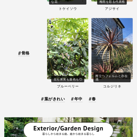
な花
梅雨を彩る代表格
トケイソウ
アジサイ
骨格
際立つフォルムと存在
花も果実も葉色も◎
感
ブルーベリー
コルジリネ
葉がきれい
年中
春