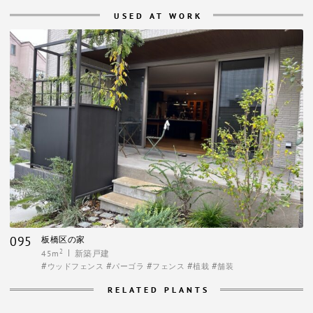
USED AT WORK
095
板橋区の家
2
45m
新築戸建
ウッドフェンス
パーゴラ
フェンス
植栽
舗装
RELATED PLANTS