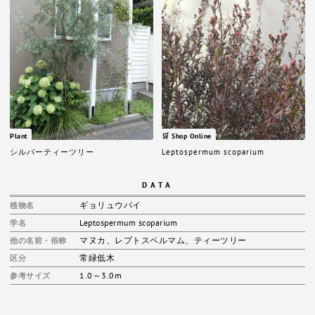
Plant
🛒 Shop Online
シルバーティーツリー
Leptospermum scoparium
DATA
ギョリュウバイ
植物名
Leptospermum scoparium
学名
マヌカ
、
レプトスペルマム
、
ティーツリー
他の名前・俗称
常緑低木
区分
1.0～3.0m
参考サイズ