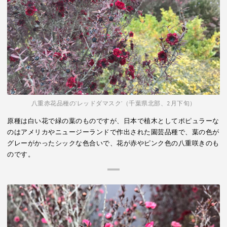
八重赤花品種の’レッドダマスク’（千葉県北部、2月下旬）
原種は白い花で緑の葉のものですが、日本で植木としてポピュラーな
のはアメリカやニュージーランドで作出された園芸品種で、葉の色が
グレーがかったシックな色合いで、花が赤やピンク色の八重咲きのも
のです。