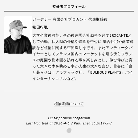
監修者プロフィール
ガーデナー 有限会社ブロカント 代表取締役
松田行弘
大学卒業後渡英。その後造園会社勤務を経てBROCANTEと
して始動。個人邸の外構や造園を中心に 集合住宅や商業施
設など植物に関する空間造りを行う。またアンティークバ
イヤーとしてフランス国内のマーケットを巡る傍らフラン
スの庭園や樹木園を訪れる事を楽しみとし、伸び伸びと育
った大きな木を眺める事が人生の大きな喜び。著書に「庭
と暮らせば」グラフィック社、「BULBOUS PLANTS」パイ
インターナショナルなど。
植物図鑑について
Leptospermum scoparium
Last Modified at
2026-4-5
/ Published at
2019-5-7