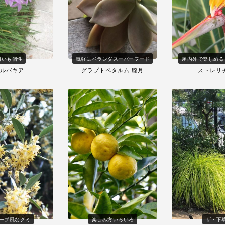
匂いも個性
気軽にベランダスーパーフード
屋内外で楽しめる
ルバキア
グラプトペタルム 朧月
ストレリ
ーブ風なグミ
楽しみ方いろいろ
ザ・下