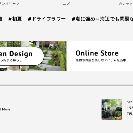
アンオリーブ
ユズ
カレック
被
初夏
ドライフラワー
潮に強め～海辺でも問題
See
15
d More
TEL