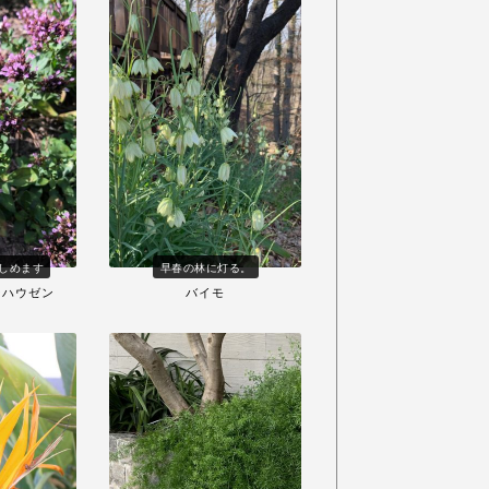
しめます
早春の林に灯る。
ンハウゼン
バイモ