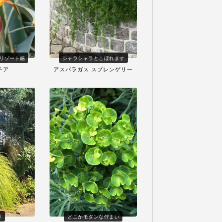
リゾート感
シャラシャラとこぼれます
チア
アスパラガス スプレンゲリー
草
どこかモダンな佇まい