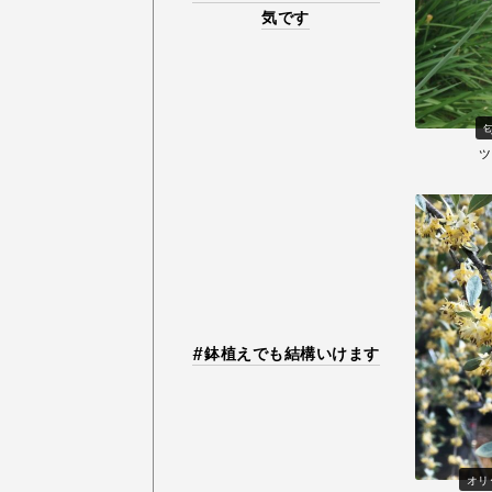
気です
ツ
鉢植えでも結構いけます
オリ