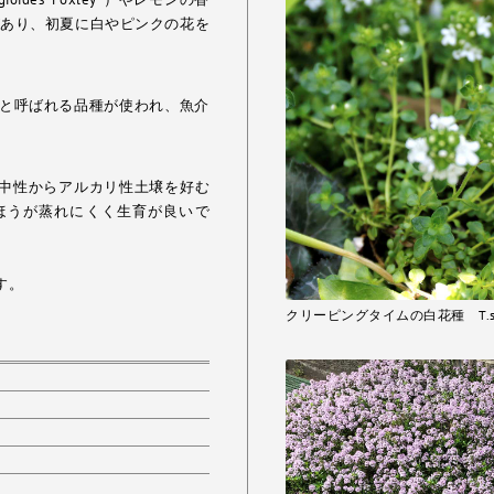
）などがあり、初夏に白やピンクの花を
is）と呼ばれる品種が使われ、魚介
。
中性からアルカリ性土壌を好む
ほうが蒸れにくく生育が良いで
す。
クリーピングタイムの白花種 T.serpyl