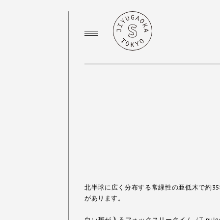
北半球に広く分布する常緑性の亜低木で約3
があります。
白い斑が入るフォックスリータイム（T. pulegioi