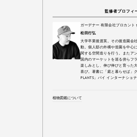
監修者プロフィ
ガーデナー 有限会社ブロカント
松田行弘
大学卒業後渡英。その後造園会社勤
動。個人邸の外構や造園を中心に
関する空間造りを行う。またア
国内のマーケットを巡る傍らフ
楽しみとし、伸び伸びと育った
喜び。著書に「庭と暮らせば」グラ
PLANTS」パイ インターナショ
植物図鑑について