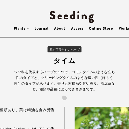
Plants
Journal
About
Access
Online Store
Work
花も可愛らしいハーブ
タイム
シソ科を代表するハーブの１つで、コモンタイムのような立ち
性のタイプと、クリーピングタイムのような這い性（ほふく
性）のタイプがあります。香りも柑橘系や甘い香り、清涼系な
ど、種類や品種によってさまざまです。
5種類あり、葉は精油を含み芳香
des 'Foxley' ）やレモンの香