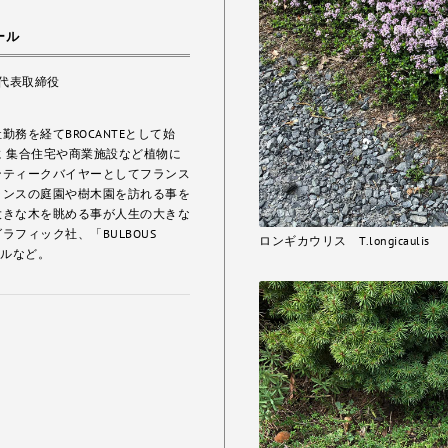
ール
 代表取締役
務を経てBROCANTEとして始
 集合住宅や商業施設など植物に
ンティークバイヤーとしてフランス
ランスの庭園や樹木園を訪れる事を
大きな木を眺める事が人生の大きな
フィック社、「BULBOUS
ロンギカウリス T.longicaulis
ナルなど。