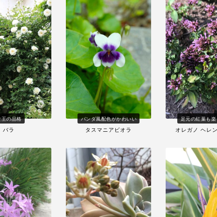
女王の品格
パンダ風配色がかわいい
足元の紅葉も楽
バラ
タスマニアビオラ
オレガノ ヘレ