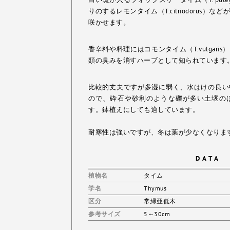
りのするレモンタイム（T.citriodorus
咲かせます。
香辛料や料理にはコモンタイム（T.vulgar
類の臭みを消すハーブとして知られています
比較的丈夫ですが多湿に弱く、水はけの良い
ので、砕石や砂利のような礫が多い土壌の
す。鉢植えにしても適しています。
耐寒性は強いですが、冬は葉が少なくなりま
DATA
植物名
タイム
学名
Thymus
区分
常緑亜低木
参考サイズ
5～30cm