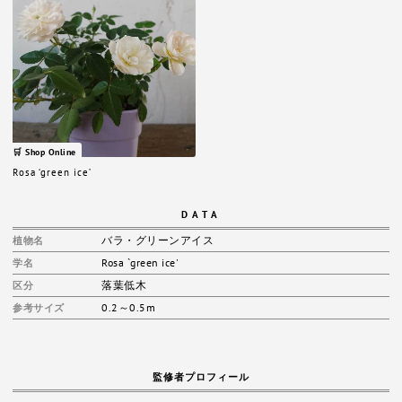
🛒 Shop Online
Rosa ‘green ice’
DATA
バラ・グリーンアイス
植物名
Rosa `green ice'
学名
落葉低木
区分
0.2～0.5m
参考サイズ
監修者プロフィール