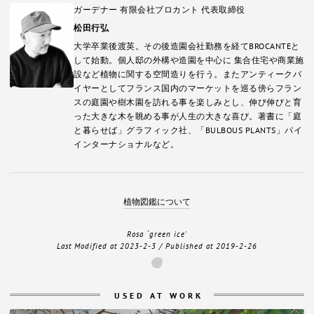
ガーデナー 有限会社ブロカント 代表取締役
松田行弘
大学卒業後渡英。その後造園会社勤務を経てBROCANTEと
して始動。個人邸の外構や造園を中心に 集合住宅や商業施
設など植物に関する空間造りを行う。またアンティークバ
イヤーとしてフランス国内のマーケットを巡る傍らフラン
スの庭園や樹木園を訪れる事を楽しみとし、伸び伸びと育
った大きな木を眺める事が人生の大きな喜び。著書に「庭
と暮らせば」グラフィック社、「BULBOUS PLANTS」パイ
インターナショナルなど。
植物図鑑について
Rosa `green ice'
Last Modified at
2023-2-3
/ Published at
2019-2-26
USED AT WORK