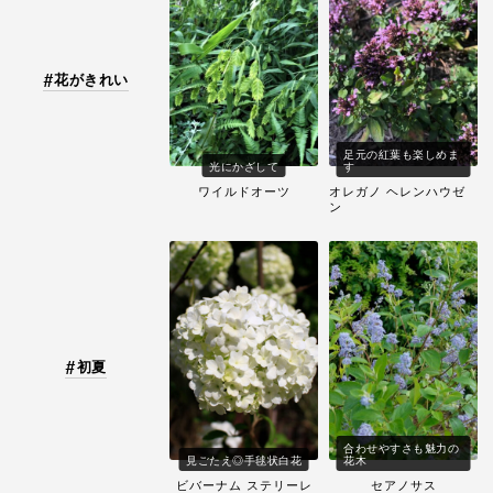
花がきれい
足元の紅葉も楽しめま
光にかざして
す
ワイルドオーツ
オレガノ ヘレンハウゼ
ン
初夏
合わせやすさも魅力の
見ごたえ◎手毬状白花
花木
ビバーナム ステリーレ
セアノサス