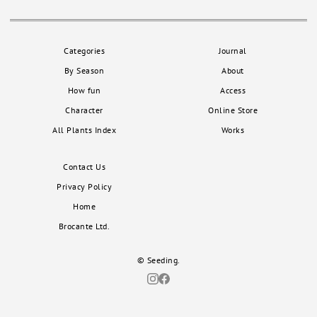
Categories
Journal
By Season
About
How fun
Access
Character
Online Store
All Plants Index
Works
Contact Us
Privacy Policy
Home
Brocante Ltd.
© Seeding.