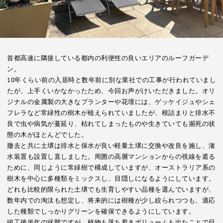
首都高速に隣接している都内の利便性の良いエリアのルーフガーデ
ン。
10年くらい前の入居時と数年前に別な業社での工事が行われていまし
たが、上手くいかなかったため、今回お声がけいただきました。オリ
ジナルの金属製の大きなプランターや花壇には、ゲッケイジュやシェ
フレラなど常緑性の樹木が植えられていましたが、根詰まりと排水不
良で虫や病気が蔓延り、枯れてしまったものや生きていても瀕死の状
態の木がほとんどでした。
撤去と共に土壌は排水と保水が良い軽量土壌に交換や改良を施し、潅
水装置も設置し直しました。周囲の高層マンションからの視線を遮る
ために、同じように常緑樹で構成していますが、オーストラリア系の
樹木を中心に多種類をミックスし、目隠しになるようにしています。
どれも比較的限られた土壌でも生育しやすい品種を選んでいますが、
数年内での淘汰も想定し、将来的には樹種が少し絞られつつも、適応
した種類でしっかりグリーンを確保できるようにしています。
竣工後半年の状態ですが、植物も落ち着きボリュームも出たことで目