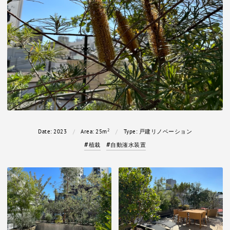
2
Date:
2023
Area:
25m
Type:
戸建リノベーション
植栽
自動潅水装置