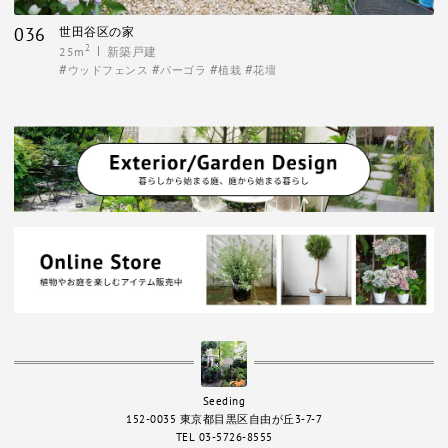
036
世田谷区の家
2
25m
新築戸建
ウッドフェンス
パーゴラ
植栽
花壇
Seeding
152-0035 東京都目黒区自由が丘3-7-7
TEL 03-5726-8555