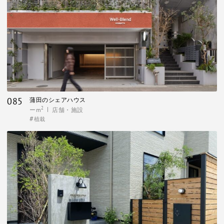
085
蒲田のシェアハウス
2
ーm
店舗・施設
植栽