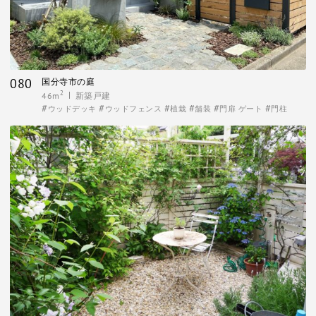
080
国分寺市の庭
2
46m
新築戸建
ウッドデッキ
ウッドフェンス
植栽
舗装
門扉 ゲート
門柱