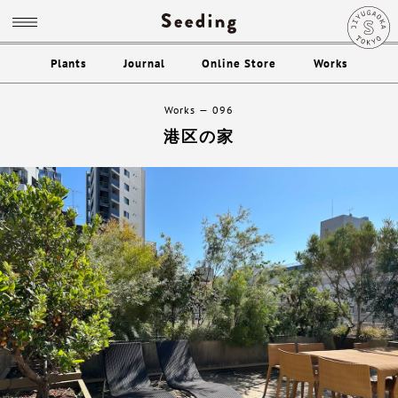
Plants
Journal
Online Store
Works
Works
096
港区の家