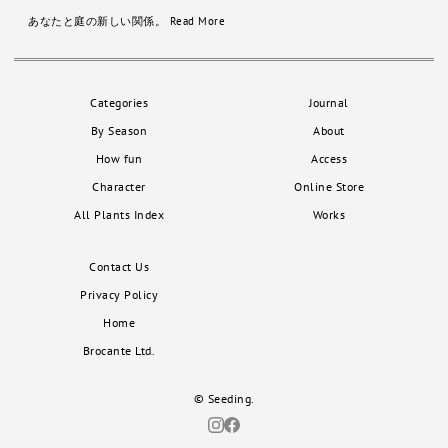
あなたと庭の新しい関係。
Read More
Categories
Journal
By Season
About
How fun
Access
Character
Online Store
All Plants Index
Works
Contact Us
Privacy Policy
Home
Brocante Ltd.
© Seeding.