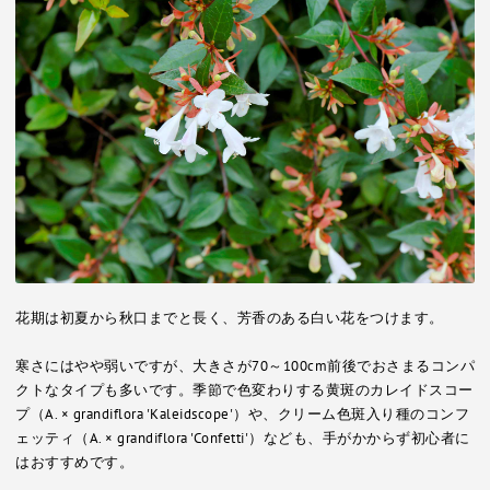
花期は初夏から秋口までと長く、芳香のある白い花をつけます。
寒さにはやや弱いですが、大きさが70～100cm前後でおさまるコンパ
クトなタイプも多いです。季節で色変わりする黄斑のカレイドスコー
プ（A. × grandiflora 'Kaleidscope'）や、クリーム色斑入り種のコンフ
ェッティ（A. × grandiflora 'Confetti'）なども、手がかからず初心者に
はおすすめです。