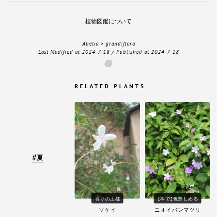
植物図鑑について
Abelia × grandiflora
Last Modified at
2024-7-18
/ Published at
2024-7-18
RELATED PLANTS
夏
香りの王様
1本で2色楽しめる
ソケイ
ニオイバンマツリ