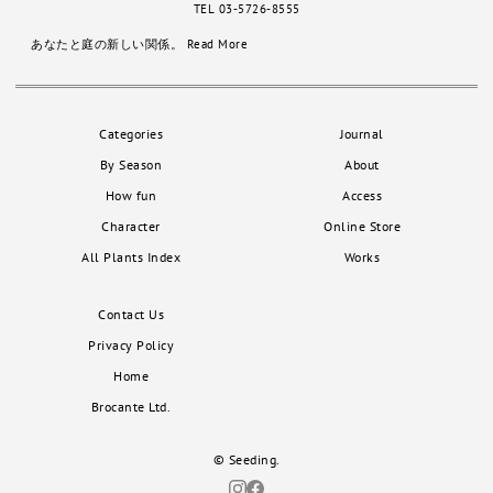
TEL 03-5726-8555
あなたと庭の新しい関係。
Read More
Categories
Journal
By Season
About
How fun
Access
Character
Online Store
All Plants Index
Works
Contact Us
Privacy Policy
Home
Brocante Ltd.
© Seeding.