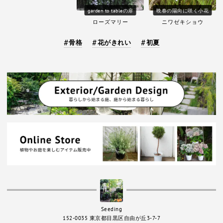
garden to tableの扉
晩春の陽向に咲く小花
ローズマリー
ニワゼキショウ
骨格
花がきれい
初夏
Seeding
152-0035 東京都目黒区自由が丘3-7-7