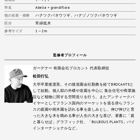
Abelia × grandiflora
学名
ハナツクバネウツギ
、
ハナゾノツクバネウツギ
他の名前・俗称
常緑低木
区分
1～2m
参考サイズ
監修者プロフィール
ガーデナー 有限会社ブロカント 代表取締役
松田行弘
大学卒業後渡英。その後造園会社勤務を経てBROCANTEと
して始動。個人邸の外構や造園を中心に 集合住宅や商業施
設など植物に関する空間造りを行う。またアンティークバ
イヤーとしてフランス国内のマーケットを巡る傍らフラン
スの庭園や樹木園を訪れる事を楽しみとし、伸び伸びと育
った大きな木を眺める事が人生の大きな喜び。著書に「庭
と暮らせば」グラフィック社、「BULBOUS PLANTS」パイ
インターナショナルなど。