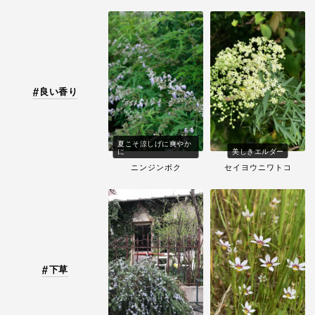
良い香り
夏こそ涼しげに爽やか
に
美しきエルダー
ニンジンボク
セイヨウニワトコ
下草