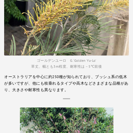
ゴールデンユーロ G.'Golden Yu-Lo'
草丈、幅とも3m程度、耐寒性は－5℃前後
オーストラリアを中心に約250種が知られており、ブッシュ系の低木
が多いですが、他にも枝垂れるタイプや高木などさまざまな品種があ
り、大きさや耐寒性も異なります。