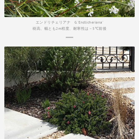
エンドリチェリアナ G.'Endlicheriana'
樹高、幅とも2m程度、耐寒性は－5℃前後