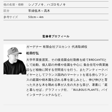
シノブノキ
、
ハゴロモノキ
他の名前・俗称
常緑低木～高木
区分
50cm～4m
参考サイズ
監修者プロフィール
ガーデナー 有限会社ブロカント 代表取締役
松田行弘
大学卒業後渡英。その後造園会社勤務を経てBROCANTEと
して始動。個人邸の外構や造園を中心に 集合住宅や商業施
設など植物に関する空間造りを行う。またアンティークバ
イヤーとしてフランス国内のマーケットを巡る傍らフラン
スの庭園や樹木園を訪れる事を楽しみとし、伸び伸びと育
った大きな木を眺める事が人生の大きな喜び。著書に「庭
と暮らせば」グラフィック社、「BULBOUS PLANTS」パイ
インターナショナルなど。