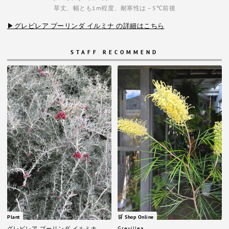
草丈、幅とも1m程度、耐寒性は－5℃前後
▶グレビレア プーリンダ イルミナ の詳細はこちら
STAFF RECOMMEND
Plant
🛒 Shop Online
グレビレア プーリンダ イルミナ
Grevillea