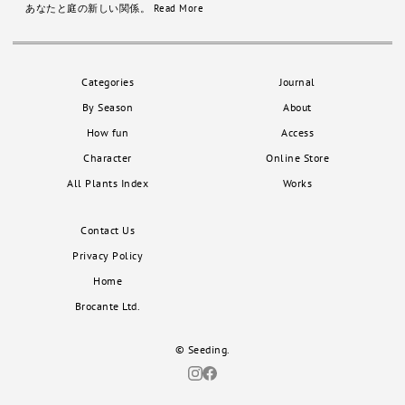
あなたと庭の新しい関係。
Read More
Categories
Journal
By Season
About
How fun
Access
Character
Online Store
All Plants Index
Works
Contact Us
Privacy Policy
Home
Brocante Ltd.
© Seeding.