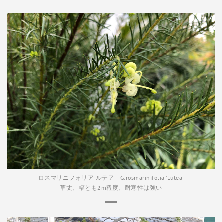
ロスマリニフォリア ルテア G.rosmarinifolia 'Lutea'
草丈、幅とも2m程度、耐寒性は強い