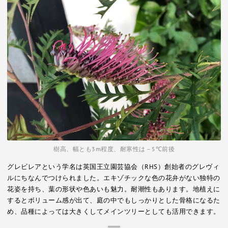
樹高、幅とも3m程度、耐寒性は－5℃前後
グレビレアという学名は英国王立園芸協会（RHS）創始者のグレヴィ
ルにちなんでつけられました。エキゾチックな色の花弁がない独特の
花姿を持ち、葉の形状や色あいも魅力。耐潮性もあります。地植えに
するとボリューム感が出て、庭の中でもしっかりとした骨格になるた
め、品種によっては大きくしてメインツリーとしても活用できます。