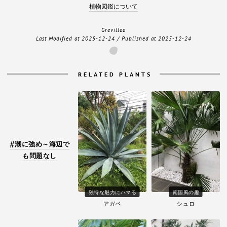
植物図鑑について
Grevillea
Last Modified at
2025-12-24
/ Published at
2025-12-24
RELATED PLANTS
潮に強め～海辺で
も問題なし
独特な魅力にハマる
南国風の趣
アガベ
シュロ