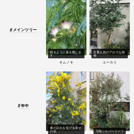
メインツリー
眠るように葉を閉じま
定番人気のアロマな植
す
物
ネムノキ
ユーカリ
年中
春の訪れを告げる幸せ
の花
万能シルバーリーフ