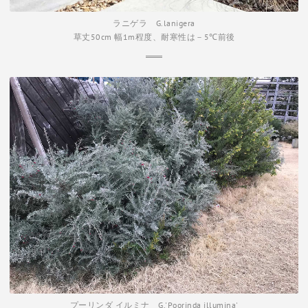
ラニゲラ G.lanigera
草丈50cm 幅1m程度、耐寒性は－5℃前後
プーリンダ イルミナ G.'Poorinda illumina'