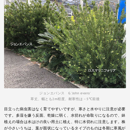
ジョンエバンス G.'John evans'
草丈、幅とも2m程度、耐寒性は－5℃前後
目立った病虫害はなく育てやすいですが、寒さと水やりに注意が必要
です。多湿を嫌う反面、乾燥に弱く、水切れが命取りになるので、鉢
植えの場合は水はけの良い用土に植え、特に水切れに注意します。株
が小さいうちは、葉が面状になっているタイプのものは冬期に寒風が