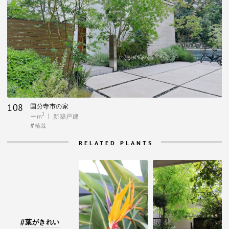
108
国分寺市の家
2
ーm
新築戸建
植栽
RELATED PLANTS
葉がきれい