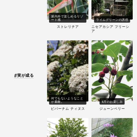
屋内外で楽しめるリゾ
ート感
ライムグリーンの誘惑
ストレリチア
ニセアカシア フリーシ
ア
実が成る
何でもないようなこと
が素敵。
6月のお楽しみ
ビバーナム ティヌス
ジューンベリー