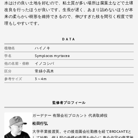
水はけの良い土地を好むので、粘土質が多い場所は腐葉土などで土壌
改良を行ったほうが良いです。生長が遅く、あまり詰めないほうが本
来の柔らかい樹形を維持できるので、伸びすぎた枝を間引く程度で管
理もしやすいです。
DATA
ハイノキ
植物名
Symplocos myrtacea
学名
イノコシバ
他の名前・俗称
常緑小高木
区分
3～4m
参考サイズ
監修者プロフィール
ガーデナー 有限会社ブロカント 代表取締役
松田行弘
大学卒業後渡英。その後造園会社勤務を経てBROCANTEと
して始動。個人邸の外構や造園を中心に 集合住宅や商業施