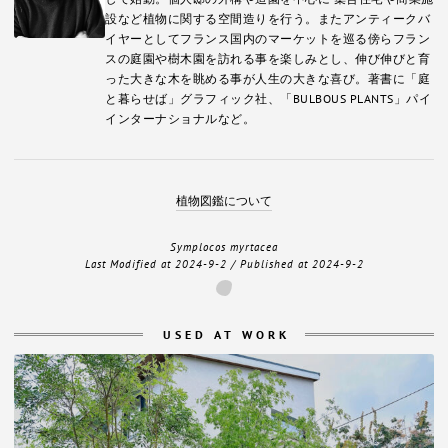
設など植物に関する空間造りを行う。またアンティークバ
イヤーとしてフランス国内のマーケットを巡る傍らフラン
スの庭園や樹木園を訪れる事を楽しみとし、伸び伸びと育
った大きな木を眺める事が人生の大きな喜び。著書に「庭
と暮らせば」グラフィック社、「BULBOUS PLANTS」パイ
インターナショナルなど。
植物図鑑について
Symplocos myrtacea
Last Modified at
2024-9-2
/ Published at
2024-9-2
USED AT WORK