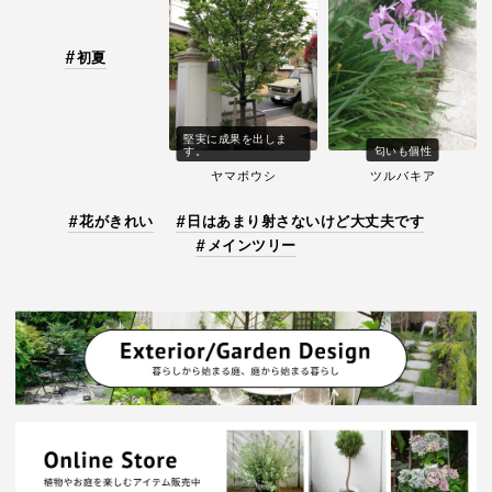
初夏
堅実に成果を出しま
す。
匂いも個性
ヤマボウシ
ツルバキア
花がきれい
日はあまり射さないけど大丈夫です
メインツリー