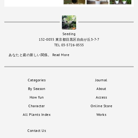
Seeding
152-0035 東京都目黒区自由が丘3-7-7
TEL 03-5726-8555
あなたと庭の新しい関係。
Read More
Categories
Journal
By Season
About
How fun
Access
Character
Online Store
All Plants Index
Works
Contact Us