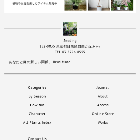
Seeding
152-0035 東京都目黒区自由が丘3-7-7
TEL 03-5726-8555
あなたと庭の新しい関係。
Read More
Categories
Journal
By Season
About
How fun
Access
Character
Online Store
All Plants Index
Works
Contact Us