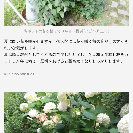
3号ポットの苗を植えて３年目（横浜市北部7月上旬）
夏に白い花を咲かせますが、個人的には花が咲く前の葉だけの方がき
れいな気がします。
夏以降は雑然としてくれるので少し刈り戻し、冬は株元で枯れ枝をカ
ットし来年に備え、肥料をあげると茎も太くなりしっかりします。
yukihiro-matsuda