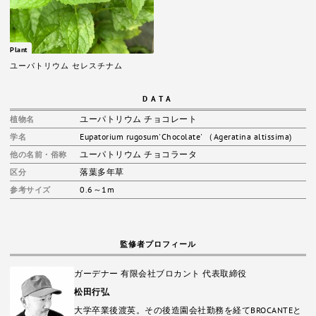
Plant
ユーパトリウム セレスチナム
DATA
ユーパトリウム チョコレート
植物名
Eupatorium rugosum'Chocolate' （Ageratina altissima)
学名
ユーパトリウム チョコラータ
他の名前・俗称
落葉多年草
区分
0.6～1m
参考サイズ
監修者プロフィール
ガーデナー 有限会社ブロカント 代表取締役
松田行弘
大学卒業後渡英。その後造園会社勤務を経てBROCANTEと