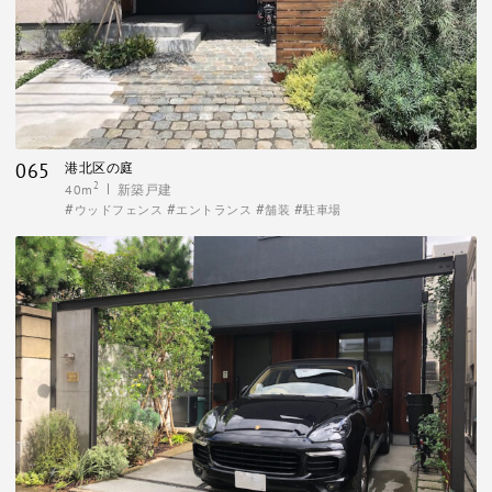
065
港北区の庭
2
40m
新築戸建
ウッドフェンス
エントランス
舗装
駐車場