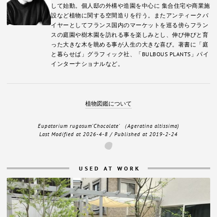
して始動。個人邸の外構や造園を中心に 集合住宅や商業施
設など植物に関する空間造りを行う。またアンティークバ
イヤーとしてフランス国内のマーケットを巡る傍らフラン
スの庭園や樹木園を訪れる事を楽しみとし、伸び伸びと育
った大きな木を眺める事が人生の大きな喜び。著書に「庭
と暮らせば」グラフィック社、「BULBOUS PLANTS」パイ
インターナショナルなど。
植物図鑑について
Eupatorium rugosum'Chocolate' （Ageratina altissima)
Last Modified at
2026-4-8
/ Published at
2019-2-24
USED AT WORK