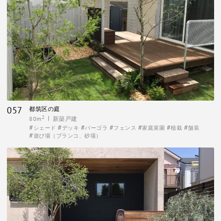
057
都筑区の庭
2
80m
新築戸建
シェード
デッキ
パーゴラ
フェンス
家庭菜園
植栽
舗装
遊び場（ブランコ、砂場）