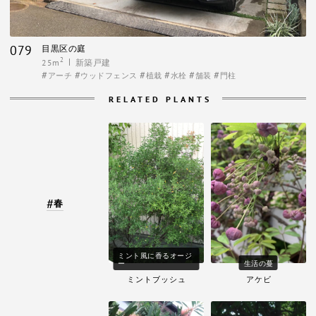
079
目黒区の庭
2
25m
新築戸建
アーチ
ウッドフェンス
植栽
水栓
舗装
門柱
RELATED PLANTS
春
ミント風に香るオージ
ー
生活の蔓
ミントブッシュ
アケビ