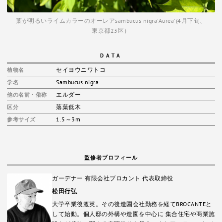
葉が明るいライムカラーのオーレアsambucus nigra'Aurea'(4月下旬、
東京都23区）
DATA
セイヨウニワトコ
植物名
Sambucus nigra
学名
エルダー
他の名前・俗称
落葉低木
区分
1.5～3m
参考サイズ
監修者プロフィール
ガーデナー 有限会社ブロカント 代表取締役
松田行弘
大学卒業後渡英。その後造園会社勤務を経てBROCANTEと
して始動。個人邸の外構や造園を中心に 集合住宅や商業施