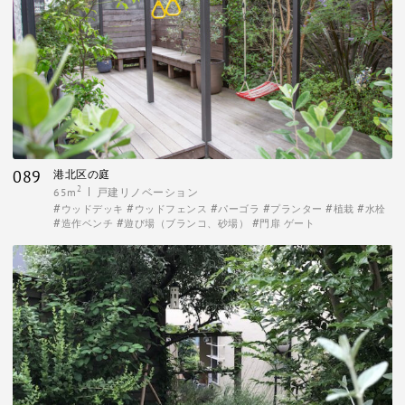
089
港北区の庭
2
65m
戸建リノベーション
ウッドデッキ
ウッドフェンス
パーゴラ
プランター
植栽
水栓
造作ベンチ
遊び場（ブランコ、砂場）
門扉 ゲート