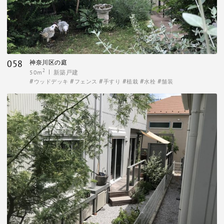
058
神奈川区の庭
2
50m
新築戸建
ウッドデッキ
フェンス
手すり
植栽
水栓
舗装