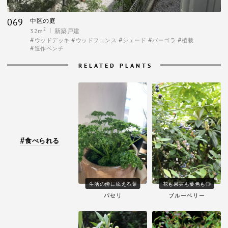
069
中区の庭
2
32m
新築戸建
ウッドデッキ
ウッドフェンス
シェード
パーゴラ
植栽
造作ベンチ
RELATED PLANTS
食べられる
生活の傍に添える葉
花も果実も葉色も◎
パセリ
ブルーベリー