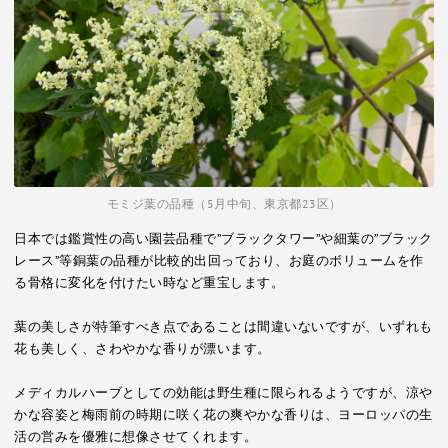
モミジ葉の品種（5月中旬、東京都23区）
日本では鑑賞性の高い園芸品種で”ブラックタワー”や細葉の”ブラック
レース”等銅葉の品種が比較的出回っており、お庭のボリュームを作
る骨格に変化を付けたい時など重宝します。
葉の美しさが特筆すべき点であることは間違いないですが、いずれも
花も美しく、さわやかな香りが漂います。
メディカルハーブとしての効能は野生種に限られるようですが、涼や
かな容姿と梅雨前の時期に咲く花の爽やかな香りは、ヨーロッパの生
活の営みを優雅に想像させてくれます。