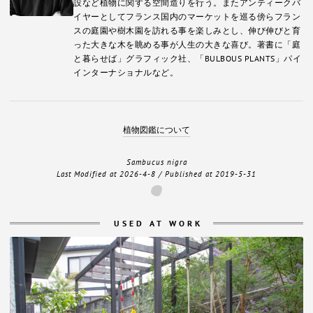
設など植物に関する空間造りを行う。またアンティークバ
イヤーとしてフランス国内のマーケットを巡る傍らフラン
スの庭園や樹木園を訪れる事を楽しみとし、伸び伸びと育
った大きな木を眺める事が人生の大きな喜び。著書に「庭
と暮らせば」グラフィック社、「BULBOUS PLANTS」パイ
インターナショナルなど。
植物図鑑について
Sambucus nigra
Last Modified at
2026-4-8
/ Published at
2019-5-31
USED AT WORK