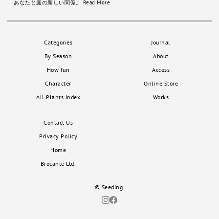
あなたと庭の新しい関係。
Read More
Categories
Journal
By Season
About
How fun
Access
Character
Online Store
All Plants Index
Works
Contact Us
Privacy Policy
Home
Brocante Ltd.
© Seeding.