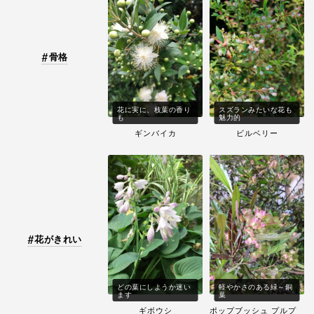
骨格
花に実に、枝葉の香り
スズランみたいな花も
も
魅力的
ギンバイカ
ビルベリー
花がきれい
どの葉にしようか迷い
軽やかさのある緑～銅
ます
葉
ギボウシ
ポップブッシュ プルプ